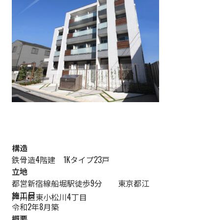
構造
鉄骨造4階建 1Kタイプ23戸
立地
都営新宿線船堀駅徒歩9分 東京都江
施工日
戸川区東小松川4丁目
令和2年8月築
概要